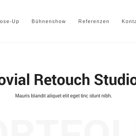
lose-Up
Bühnenshow
Referenzen
Kont
ovial Retouch Studi
Mauris blandit aliquet elit eget tinc idunt nibh.
ORTFOL