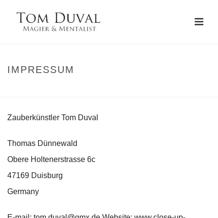
IMPRESSUM
STARTSEITE
»
IMPRESSUM
Zauberkünstler Tom Duval
Thomas Dünnewald
Obere Holtenerstrasse 6c
47169 Duisburg
Germany
E-mail: tom.duval@gmx.de Website: www.close-up-